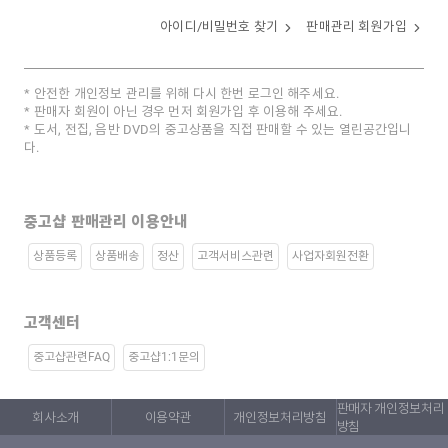
아이디/비밀번호 찾기
판매관리 회원가입
안전한 개인정보 관리를 위해 다시 한번 로그인 해주세요.
판매자 회원이 아닌 경우 먼저 회원가입 후 이용해 주세요.
도서, 전집, 음반 DVD의 중고상품을 직접 판매할 수 있는 열린공간입니
다.
중고샵 판매관리 이용안내
상품등록
상품배송
정산
고객서비스관련
사업자회원전환
고객센터
중고샵관련FAQ
중고샵1:1문의
판매자 개인정보처리
회사소개
이용약관
개인정보처리방침
방침