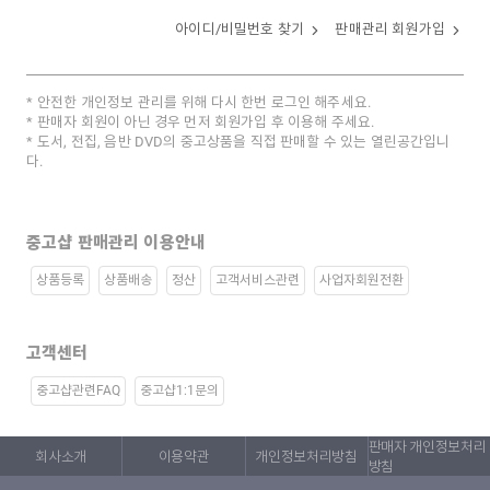
아이디/비밀번호 찾기
판매관리 회원가입
안전한 개인정보 관리를 위해 다시 한번 로그인 해주세요.
판매자 회원이 아닌 경우 먼저 회원가입 후 이용해 주세요.
도서, 전집, 음반 DVD의 중고상품을 직접 판매할 수 있는 열린공간입니
다.
중고샵 판매관리 이용안내
상품등록
상품배송
정산
고객서비스관련
사업자회원전환
고객센터
중고샵관련FAQ
중고샵1:1문의
판매자 개인정보처리
회사소개
이용약관
개인정보처리방침
방침