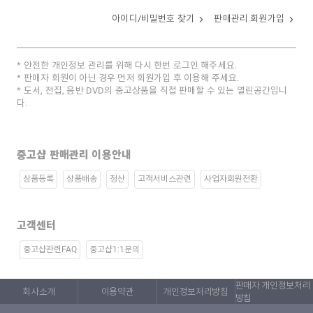
아이디/비밀번호 찾기
판매관리 회원가입
안전한 개인정보 관리를 위해 다시 한번 로그인 해주세요.
판매자 회원이 아닌 경우 먼저 회원가입 후 이용해 주세요.
도서, 전집, 음반 DVD의 중고상품을 직접 판매할 수 있는 열린공간입니
다.
중고샵 판매관리 이용안내
상품등록
상품배송
정산
고객서비스관련
사업자회원전환
고객센터
중고샵관련FAQ
중고샵1:1문의
판매자 개인정보처리
회사소개
이용약관
개인정보처리방침
방침