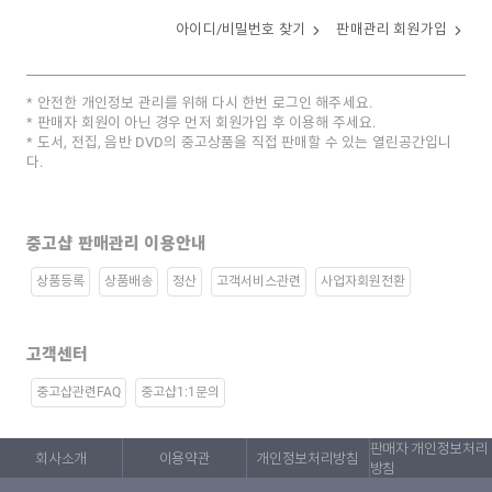
아이디/비밀번호 찾기
판매관리 회원가입
안전한 개인정보 관리를 위해 다시 한번 로그인 해주세요.
판매자 회원이 아닌 경우 먼저 회원가입 후 이용해 주세요.
도서, 전집, 음반 DVD의 중고상품을 직접 판매할 수 있는 열린공간입니
다.
중고샵 판매관리 이용안내
상품등록
상품배송
정산
고객서비스관련
사업자회원전환
고객센터
중고샵관련FAQ
중고샵1:1문의
판매자 개인정보처리
회사소개
이용약관
개인정보처리방침
방침