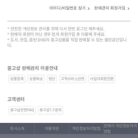
아이디/비밀번호 찾기
판매관리 회원가입
안전한 개인정보 관리를 위해 다시 한번 로그인 해주세요.
판매자 회원이 아닌 경우 먼저 회원가입 후 이용해 주세요.
도서, 전집, 음반 DVD의 중고상품을 직접 판매할 수 있는 열린공간입니
다.
중고샵 판매관리 이용안내
상품등록
상품배송
정산
고객서비스관련
사업자회원전환
고객센터
중고샵관련FAQ
중고샵1:1문의
판매자 개인정보처리
회사소개
이용약관
개인정보처리방침
방침