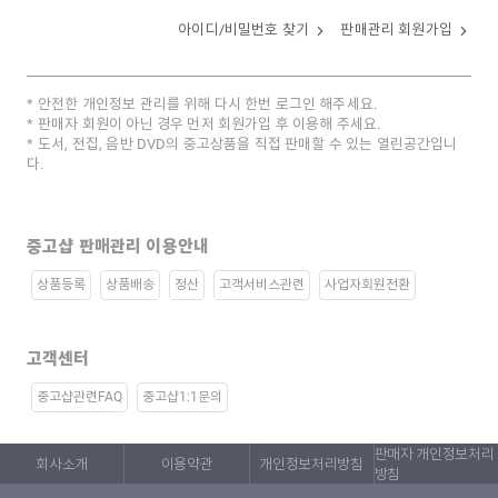
아이디/비밀번호 찾기
판매관리 회원가입
안전한 개인정보 관리를 위해 다시 한번 로그인 해주세요.
판매자 회원이 아닌 경우 먼저 회원가입 후 이용해 주세요.
도서, 전집, 음반 DVD의 중고상품을 직접 판매할 수 있는 열린공간입니
다.
중고샵 판매관리 이용안내
상품등록
상품배송
정산
고객서비스관련
사업자회원전환
고객센터
중고샵관련FAQ
중고샵1:1문의
판매자 개인정보처리
회사소개
이용약관
개인정보처리방침
방침