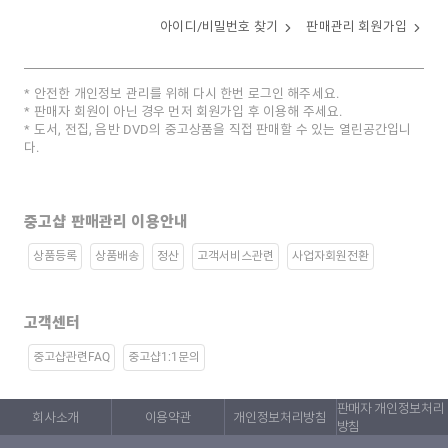
아이디/비밀번호 찾기
판매관리 회원가입
안전한 개인정보 관리를 위해 다시 한번 로그인 해주세요.
판매자 회원이 아닌 경우 먼저 회원가입 후 이용해 주세요.
도서, 전집, 음반 DVD의 중고상품을 직접 판매할 수 있는 열린공간입니
다.
중고샵 판매관리 이용안내
상품등록
상품배송
정산
고객서비스관련
사업자회원전환
고객센터
중고샵관련FAQ
중고샵1:1문의
판매자 개인정보처리
회사소개
이용약관
개인정보처리방침
방침