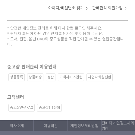
아이디/비밀번호 찾기
판매관리 회원가입
안전한 개인정보 관리를 위해 다시 한번 로그인 해주세요.
판매자 회원이 아닌 경우 먼저 회원가입 후 이용해 주세요.
도서, 전집, 음반 DVD의 중고상품을 직접 판매할 수 있는 열린공간입니
다.
중고샵 판매관리 이용안내
상품등록
상품배송
정산
고객서비스관련
사업자회원전환
고객센터
중고샵관련FAQ
중고샵1:1문의
판매자 개인정보처리
회사소개
이용약관
개인정보처리방침
방침