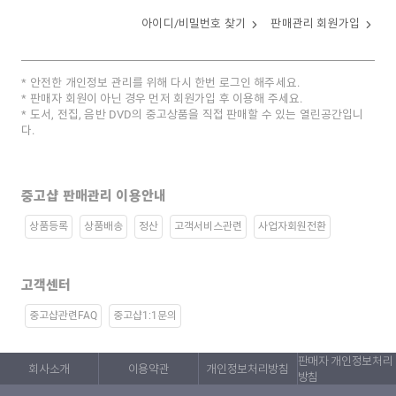
아이디/비밀번호 찾기
판매관리 회원가입
안전한 개인정보 관리를 위해 다시 한번 로그인 해주세요.
판매자 회원이 아닌 경우 먼저 회원가입 후 이용해 주세요.
도서, 전집, 음반 DVD의 중고상품을 직접 판매할 수 있는 열린공간입니
다.
중고샵 판매관리 이용안내
상품등록
상품배송
정산
고객서비스관련
사업자회원전환
고객센터
중고샵관련FAQ
중고샵1:1문의
판매자 개인정보처리
회사소개
이용약관
개인정보처리방침
방침