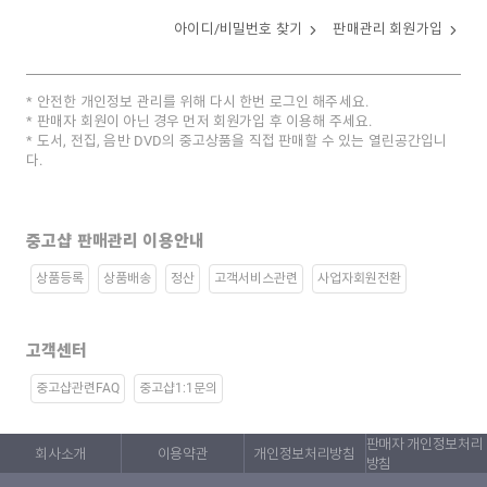
아이디/비밀번호 찾기
판매관리 회원가입
안전한 개인정보 관리를 위해 다시 한번 로그인 해주세요.
판매자 회원이 아닌 경우 먼저 회원가입 후 이용해 주세요.
도서, 전집, 음반 DVD의 중고상품을 직접 판매할 수 있는 열린공간입니
다.
중고샵 판매관리 이용안내
상품등록
상품배송
정산
고객서비스관련
사업자회원전환
고객센터
중고샵관련FAQ
중고샵1:1문의
판매자 개인정보처리
회사소개
이용약관
개인정보처리방침
방침