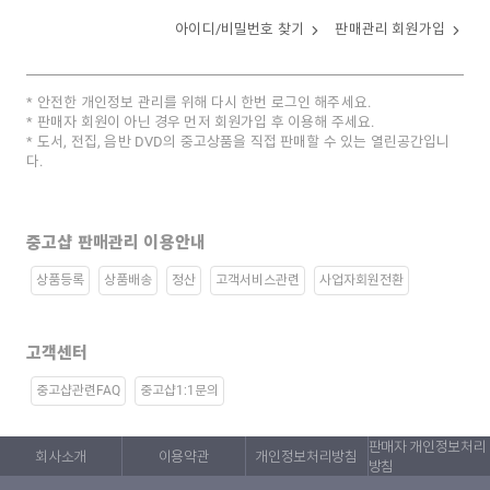
아이디/비밀번호 찾기
판매관리 회원가입
안전한 개인정보 관리를 위해 다시 한번 로그인 해주세요.
판매자 회원이 아닌 경우 먼저 회원가입 후 이용해 주세요.
도서, 전집, 음반 DVD의 중고상품을 직접 판매할 수 있는 열린공간입니
다.
중고샵 판매관리 이용안내
상품등록
상품배송
정산
고객서비스관련
사업자회원전환
고객센터
중고샵관련FAQ
중고샵1:1문의
판매자 개인정보처리
회사소개
이용약관
개인정보처리방침
방침