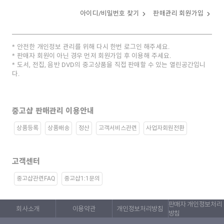
아이디/비밀번호 찾기
판매관리 회원가입
안전한 개인정보 관리를 위해 다시 한번 로그인 해주세요.
판매자 회원이 아닌 경우 먼저 회원가입 후 이용해 주세요.
도서, 전집, 음반 DVD의 중고상품을 직접 판매할 수 있는 열린공간입니
다.
중고샵 판매관리 이용안내
상품등록
상품배송
정산
고객서비스관련
사업자회원전환
고객센터
중고샵관련FAQ
중고샵1:1문의
판매자 개인정보처리
회사소개
이용약관
개인정보처리방침
방침