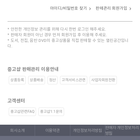
아이디/비밀번호 찾기
판매관리 회원가입
안전한 개인정보 관리를 위해 다시 한번 로그인 해주세요.
판매자 회원이 아닌 경우 먼저 회원가입 후 이용해 주세요.
도서, 전집, 음반 DVD의 중고상품을 직접 판매할 수 있는 열린공간입니
다.
중고샵 판매관리 이용안내
상품등록
상품배송
정산
고객서비스관련
사업자회원전환
고객센터
중고샵관련FAQ
중고샵1:1문의
판매자 개인정보처리
회사소개
이용약관
개인정보처리방침
방침