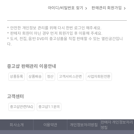
아이디/비밀번호 찾기
판매관리 회원가입
안전한 개인정보 관리를 위해 다시 한번 로그인 해주세요.
판매자 회원이 아닌 경우 먼저 회원가입 후 이용해 주세요.
도서, 전집, 음반 DVD의 중고상품을 직접 판매할 수 있는 열린공간입니
다.
중고샵 판매관리 이용안내
상품등록
상품배송
정산
고객서비스관련
사업자회원전환
고객센터
중고샵관련FAQ
중고샵1:1문의
판매자 개인정보처리
회사소개
이용약관
개인정보처리방침
방침