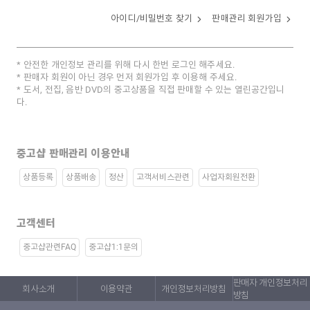
아이디/비밀번호 찾기
판매관리 회원가입
안전한 개인정보 관리를 위해 다시 한번 로그인 해주세요.
판매자 회원이 아닌 경우 먼저 회원가입 후 이용해 주세요.
도서, 전집, 음반 DVD의 중고상품을 직접 판매할 수 있는 열린공간입니
다.
중고샵 판매관리 이용안내
상품등록
상품배송
정산
고객서비스관련
사업자회원전환
고객센터
중고샵관련FAQ
중고샵1:1문의
판매자 개인정보처리
회사소개
이용약관
개인정보처리방침
방침