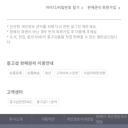
아이디/비밀번호 찾기
판매관리 회원가입
안전한 개인정보 관리를 위해 다시 한번 로그인 해주세요.
판매자 회원이 아닌 경우 먼저 회원가입 후 이용해 주세요.
도서, 전집, 음반 DVD의 중고상품을 직접 판매할 수 있는 열린공간입니
다.
중고샵 판매관리 이용안내
상품등록
상품배송
정산
고객서비스관련
사업자회원전환
고객센터
중고샵관련FAQ
중고샵1:1문의
판매자 개인정보처리
회사소개
이용약관
개인정보처리방침
방침