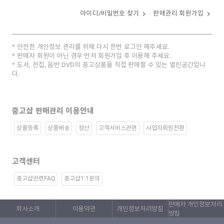
아이디/비밀번호 찾기
판매관리 회원가입
안전한 개인정보 관리를 위해 다시 한번 로그인 해주세요.
판매자 회원이 아닌 경우 먼저 회원가입 후 이용해 주세요.
도서, 전집, 음반 DVD의 중고상품을 직접 판매할 수 있는 열린공간입니
다.
중고샵 판매관리 이용안내
상품등록
상품배송
정산
고객서비스관련
사업자회원전환
고객센터
중고샵관련FAQ
중고샵1:1문의
판매자 개인정보처리
회사소개
이용약관
개인정보처리방침
방침