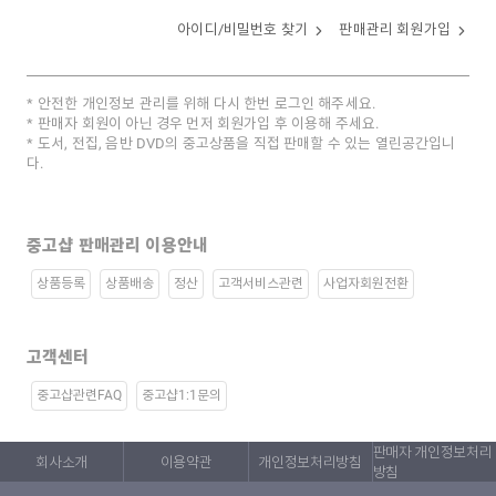
아이디/비밀번호 찾기
판매관리 회원가입
안전한 개인정보 관리를 위해 다시 한번 로그인 해주세요.
판매자 회원이 아닌 경우 먼저 회원가입 후 이용해 주세요.
도서, 전집, 음반 DVD의 중고상품을 직접 판매할 수 있는 열린공간입니
다.
중고샵 판매관리 이용안내
상품등록
상품배송
정산
고객서비스관련
사업자회원전환
고객센터
중고샵관련FAQ
중고샵1:1문의
판매자 개인정보처리
회사소개
이용약관
개인정보처리방침
방침