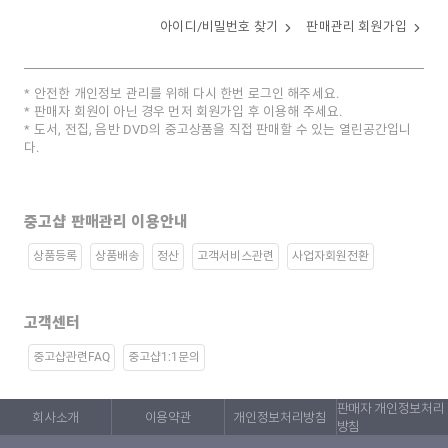
아이디/비밀번호 찾기
판매관리 회원가입
안전한 개인정보 관리를 위해 다시 한번 로그인 해주세요.
판매자 회원이 아닌 경우 먼저 회원가입 후 이용해 주세요.
도서, 전집, 음반 DVD의 중고상품을 직접 판매할 수 있는 열린공간입니
다.
중고샵 판매관리 이용안내
상품등록
상품배송
정산
고객서비스관련
사업자회원전환
고객센터
중고샵관련FAQ
중고샵1:1문의
판매자 개인정보처리
회사소개
이용약관
개인정보처리방침
방침