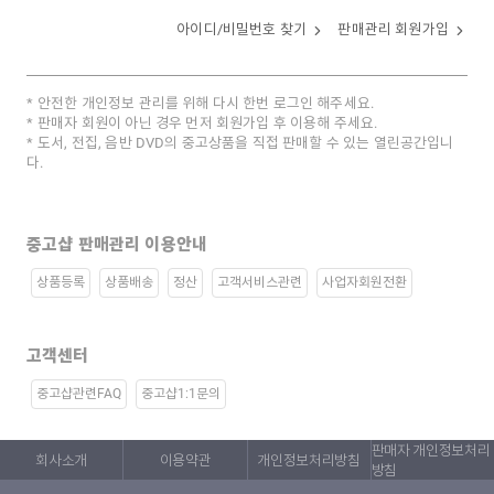
아이디/비밀번호 찾기
판매관리 회원가입
안전한 개인정보 관리를 위해 다시 한번 로그인 해주세요.
판매자 회원이 아닌 경우 먼저 회원가입 후 이용해 주세요.
도서, 전집, 음반 DVD의 중고상품을 직접 판매할 수 있는 열린공간입니
다.
중고샵 판매관리 이용안내
상품등록
상품배송
정산
고객서비스관련
사업자회원전환
고객센터
중고샵관련FAQ
중고샵1:1문의
판매자 개인정보처리
회사소개
이용약관
개인정보처리방침
방침