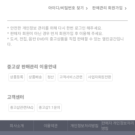
아이디/비밀번호 찾기
판매관리 회원가입
안전한 개인정보 관리를 위해 다시 한번 로그인 해주세요.
판매자 회원이 아닌 경우 먼저 회원가입 후 이용해 주세요.
도서, 전집, 음반 DVD의 중고상품을 직접 판매할 수 있는 열린공간입니
다.
중고샵 판매관리 이용안내
상품등록
상품배송
정산
고객서비스관련
사업자회원전환
고객센터
중고샵관련FAQ
중고샵1:1문의
판매자 개인정보처리
회사소개
이용약관
개인정보처리방침
방침