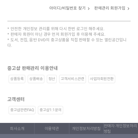
아이디/비밀번호 찾기
판매관리 회원가입
안전한 개인정보 관리를 위해 다시 한번 로그인 해주세요.
판매자 회원이 아닌 경우 먼저 회원가입 후 이용해 주세요.
도서, 전집, 음반 DVD의 중고상품을 직접 판매할 수 있는 열린공간입니
다.
중고샵 판매관리 이용안내
상품등록
상품배송
정산
고객서비스관련
사업자회원전환
고객센터
중고샵관련FAQ
중고샵1:1문의
판매자 개인정보처리
회사소개
이용약관
개인정보처리방침
방침