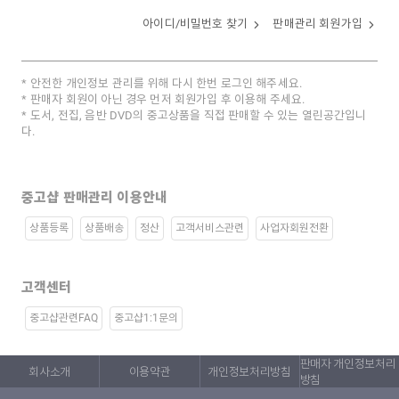
아이디/비밀번호 찾기
판매관리 회원가입
안전한 개인정보 관리를 위해 다시 한번 로그인 해주세요.
판매자 회원이 아닌 경우 먼저 회원가입 후 이용해 주세요.
도서, 전집, 음반 DVD의 중고상품을 직접 판매할 수 있는 열린공간입니
다.
중고샵 판매관리 이용안내
상품등록
상품배송
정산
고객서비스관련
사업자회원전환
고객센터
중고샵관련FAQ
중고샵1:1문의
판매자 개인정보처리
회사소개
이용약관
개인정보처리방침
방침