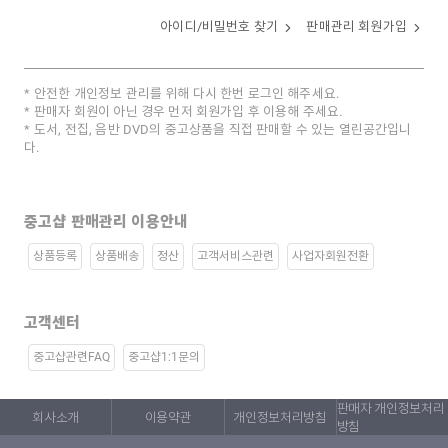
아이디/비밀번호 찾기
판매관리 회원가입
안전한 개인정보 관리를 위해 다시 한번 로그인 해주세요.
판매자 회원이 아닌 경우 먼저 회원가입 후 이용해 주세요.
도서, 전집, 음반 DVD의 중고상품을 직접 판매할 수 있는 열린공간입니
다.
중고샵 판매관리 이용안내
상품등록
상품배송
정산
고객서비스관련
사업자회원전환
고객센터
중고샵관련FAQ
중고샵1:1문의
판매자 개인정보처리
회사소개
이용약관
개인정보처리방침
방침