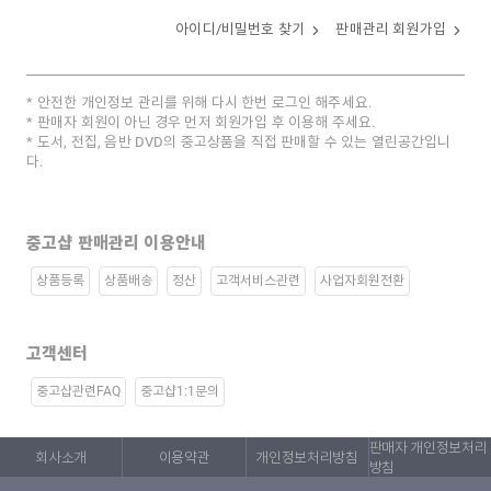
아이디/비밀번호 찾기
판매관리 회원가입
안전한 개인정보 관리를 위해 다시 한번 로그인 해주세요.
판매자 회원이 아닌 경우 먼저 회원가입 후 이용해 주세요.
도서, 전집, 음반 DVD의 중고상품을 직접 판매할 수 있는 열린공간입니
다.
중고샵 판매관리 이용안내
상품등록
상품배송
정산
고객서비스관련
사업자회원전환
고객센터
중고샵관련FAQ
중고샵1:1문의
판매자 개인정보처리
회사소개
이용약관
개인정보처리방침
방침