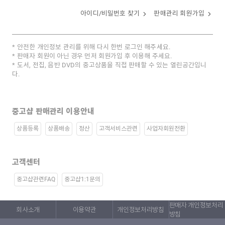
아이디/비밀번호 찾기
판매관리 회원가입
안전한 개인정보 관리를 위해 다시 한번 로그인 해주세요.
판매자 회원이 아닌 경우 먼저 회원가입 후 이용해 주세요.
도서, 전집, 음반 DVD의 중고상품을 직접 판매할 수 있는 열린공간입니
다.
중고샵 판매관리 이용안내
상품등록
상품배송
정산
고객서비스관련
사업자회원전환
고객센터
중고샵관련FAQ
중고샵1:1문의
판매자 개인정보처리
회사소개
이용약관
개인정보처리방침
방침