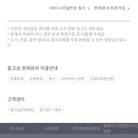
아이디/비밀번호 찾기
판매관리 회원가입
안전한 개인정보 관리를 위해 다시 한번 로그인 해주세요.
판매자 회원이 아닌 경우 먼저 회원가입 후 이용해 주세요.
도서, 전집, 음반 DVD의 중고상품을 직접 판매할 수 있는 열린공간입니
다.
중고샵 판매관리 이용안내
상품등록
상품배송
정산
고객서비스관련
사업자회원전환
고객센터
중고샵관련FAQ
중고샵1:1문의
판매자 개인정보처리
회사소개
이용약관
개인정보처리방침
방침