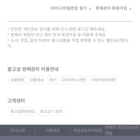
아이디/비밀번호 찾기
판매관리 회원가입
안전한 개인정보 관리를 위해 다시 한번 로그인 해주세요.
판매자 회원이 아닌 경우 먼저 회원가입 후 이용해 주세요.
도서, 전집, 음반 DVD의 중고상품을 직접 판매할 수 있는 열린공간입니
다.
중고샵 판매관리 이용안내
상품등록
상품배송
정산
고객서비스관련
사업자회원전환
고객센터
중고샵관련FAQ
중고샵1:1문의
판매자 개인정보처리
회사소개
이용약관
개인정보처리방침
방침