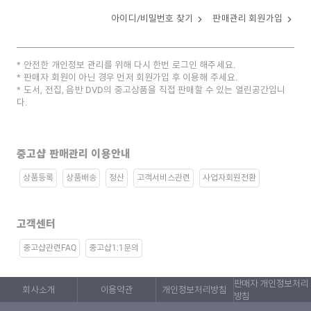
아이디/비밀번호 찾기
판매관리 회원가입
안전한 개인정보 관리를 위해 다시 한번 로그인 해주세요.
판매자 회원이 아닌 경우 먼저 회원가입 후 이용해 주세요.
도서, 전집, 음반 DVD의 중고상품을 직접 판매할 수 있는 열린공간입니
다.
중고샵 판매관리 이용안내
상품등록
상품배송
정산
고객서비스관련
사업자회원전환
고객센터
중고샵관련FAQ
중고샵1:1문의
판매자 개인정보처리
회사소개
이용약관
개인정보처리방침
방침