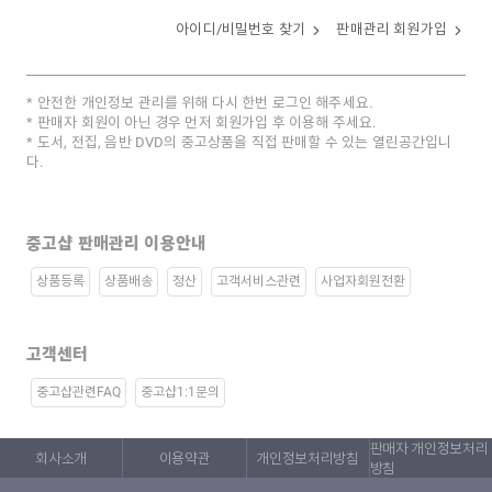
아이디/비밀번호 찾기
판매관리 회원가입
안전한 개인정보 관리를 위해 다시 한번 로그인 해주세요.
판매자 회원이 아닌 경우 먼저 회원가입 후 이용해 주세요.
도서, 전집, 음반 DVD의 중고상품을 직접 판매할 수 있는 열린공간입니
다.
중고샵 판매관리 이용안내
상품등록
상품배송
정산
고객서비스관련
사업자회원전환
고객센터
중고샵관련FAQ
중고샵1:1문의
판매자 개인정보처리
회사소개
이용약관
개인정보처리방침
방침