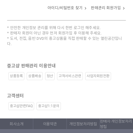
아이디/비밀번호 찾기
판매관리 회원가입
안전한 개인정보 관리를 위해 다시 한번 로그인 해주세요.
판매자 회원이 아닌 경우 먼저 회원가입 후 이용해 주세요.
도서, 전집, 음반 DVD의 중고상품을 직접 판매할 수 있는 열린공간입니
다.
중고샵 판매관리 이용안내
상품등록
상품배송
정산
고객서비스관련
사업자회원전환
고객센터
중고샵관련FAQ
중고샵1:1문의
판매자 개인정보처리
회사소개
이용약관
개인정보처리방침
방침