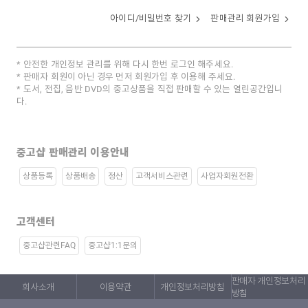
아이디/비밀번호 찾기
판매관리 회원가입
안전한 개인정보 관리를 위해 다시 한번 로그인 해주세요.
판매자 회원이 아닌 경우 먼저 회원가입 후 이용해 주세요.
도서, 전집, 음반 DVD의 중고상품을 직접 판매할 수 있는 열린공간입니
다.
중고샵 판매관리 이용안내
상품등록
상품배송
정산
고객서비스관련
사업자회원전환
고객센터
중고샵관련FAQ
중고샵1:1문의
판매자 개인정보처리
회사소개
이용약관
개인정보처리방침
방침