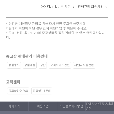
아이디/비밀번호 찾기
판매관리 회원가입
안전한 개인정보 관리를 위해 다시 한번 로그인 해주세요.
판매자 회원이 아닌 경우 먼저 회원가입 후 이용해 주세요.
도서, 전집, 음반 DVD의 중고상품을 직접 판매할 수 있는 열린공간입니
다.
중고샵 판매관리 이용안내
상품등록
상품배송
정산
고객서비스관련
사업자회원전환
고객센터
중고샵관련FAQ
중고샵1:1문의
판매자 개인정보처리
회사소개
이용약관
개인정보처리방침
방침