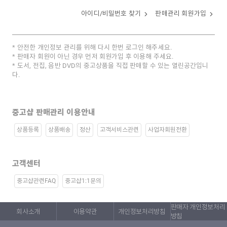
아이디/비밀번호 찾기
판매관리 회원가입
안전한 개인정보 관리를 위해 다시 한번 로그인 해주세요.
판매자 회원이 아닌 경우 먼저 회원가입 후 이용해 주세요.
도서, 전집, 음반 DVD의 중고상품을 직접 판매할 수 있는 열린공간입니
다.
중고샵 판매관리 이용안내
상품등록
상품배송
정산
고객서비스관련
사업자회원전환
고객센터
중고샵관련FAQ
중고샵1:1문의
판매자 개인정보처리
회사소개
이용약관
개인정보처리방침
방침