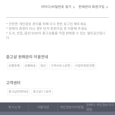
아이디/비밀번호 찾기
판매관리 회원가입
안전한 개인정보 관리를 위해 다시 한번 로그인 해주세요.
판매자 회원이 아닌 경우 먼저 회원가입 후 이용해 주세요.
도서, 전집, 음반 DVD의 중고상품을 직접 판매할 수 있는 열린공간입니
다.
중고샵 판매관리 이용안내
상품등록
상품배송
정산
고객서비스관련
사업자회원전환
고객센터
중고샵관련FAQ
중고샵1:1문의
판매자 개인정보처리
회사소개
이용약관
개인정보처리방침
방침