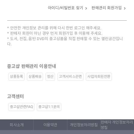
아이디/비밀번호 찾기
판매관리 회원가입
안전한 개인정보 관리를 위해 다시 한번 로그인 해주세요.
판매자 회원이 아닌 경우 먼저 회원가입 후 이용해 주세요.
도서, 전집, 음반 DVD의 중고상품을 직접 판매할 수 있는 열린공간입니
다.
중고샵 판매관리 이용안내
상품등록
상품배송
정산
고객서비스관련
사업자회원전환
고객센터
중고샵관련FAQ
중고샵1:1문의
판매자 개인정보처리
회사소개
이용약관
개인정보처리방침
방침