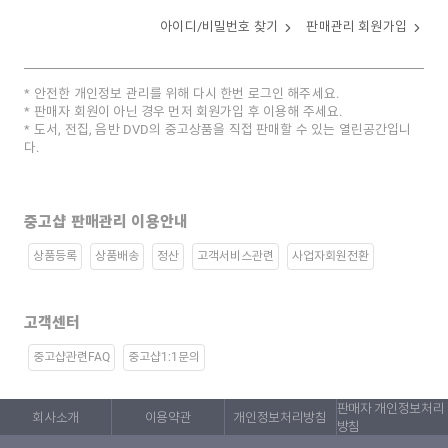
아이디/비밀번호 찾기
판매관리 회원가입
안전한 개인정보 관리를 위해 다시 한번 로그인 해주세요.
판매자 회원이 아닌 경우 먼저 회원가입 후 이용해 주세요.
도서, 전집, 음반 DVD의 중고상품을 직접 판매할 수 있는 열린공간입니
다.
중고샵 판매관리 이용안내
상품등록
상품배송
정산
고객서비스관련
사업자회원전환
고객센터
중고샵관련FAQ
중고샵1:1문의
판매자 개인정보처리
회사소개
이용약관
개인정보처리방침
방침