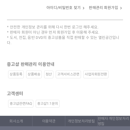
아이디/비밀번호 찾기
판매관리 회원가입
안전한 개인정보 관리를 위해 다시 한번 로그인 해주세요.
판매자 회원이 아닌 경우 먼저 회원가입 후 이용해 주세요.
도서, 전집, 음반 DVD의 중고상품을 직접 판매할 수 있는 열린공간입니
다.
중고샵 판매관리 이용안내
상품등록
상품배송
정산
고객서비스관련
사업자회원전환
고객센터
중고샵관련FAQ
중고샵1:1문의
판매자 개인정보처리
회사소개
이용약관
개인정보처리방침
방침