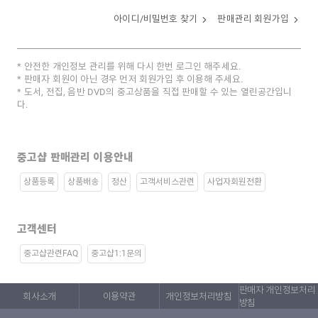
아이디/비밀번호 찾기
판매관리 회원가입
안전한 개인정보 관리를 위해 다시 한번 로그인 해주세요.
판매자 회원이 아닌 경우 먼저 회원가입 후 이용해 주세요.
도서, 전집, 음반 DVD의 중고상품을 직접 판매할 수 있는 열린공간입니
다.
중고샵 판매관리 이용안내
상품등록
상품배송
정산
고객서비스관련
사업자회원전환
고객센터
중고샵관련FAQ
중고샵1:1문의
판매자 개인정보처리
회사소개
이용약관
개인정보처리방침
방침