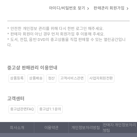
아이디/비밀번호 찾기
판매관리 회원가입
안전한 개인정보 관리를 위해 다시 한번 로그인 해주세요.
판매자 회원이 아닌 경우 먼저 회원가입 후 이용해 주세요.
도서, 전집, 음반 DVD의 중고상품을 직접 판매할 수 있는 열린공간입니
다.
중고샵 판매관리 이용안내
상품등록
상품배송
정산
고객서비스관련
사업자회원전환
고객센터
중고샵관련FAQ
중고샵1:1문의
판매자 개인정보처리
회사소개
이용약관
개인정보처리방침
방침