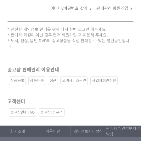
아이디/비밀번호 찾기
판매관리 회원가입
안전한 개인정보 관리를 위해 다시 한번 로그인 해주세요.
판매자 회원이 아닌 경우 먼저 회원가입 후 이용해 주세요.
도서, 전집, 음반 DVD의 중고상품을 직접 판매할 수 있는 열린공간입니
다.
중고샵 판매관리 이용안내
상품등록
상품배송
정산
고객서비스관련
사업자회원전환
고객센터
중고샵관련FAQ
중고샵1:1문의
판매자 개인정보처리
회사소개
이용약관
개인정보처리방침
방침