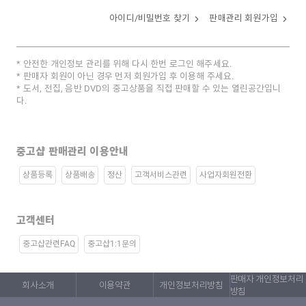
아이디/비밀번호 찾기
판매관리 회원가입
안전한 개인정보 관리를 위해 다시 한번 로그인 해주세요.
판매자 회원이 아닌 경우 먼저 회원가입 후 이용해 주세요.
도서, 전집, 음반 DVD의 중고상품을 직접 판매할 수 있는 열린공간입니
다.
중고샵 판매관리 이용안내
상품등록
상품배송
정산
고객서비스관련
사업자회원전환
고객센터
중고샵관련FAQ
중고샵1:1문의
판매자 개인정보처리
회사소개
이용약관
개인정보처리방침
방침