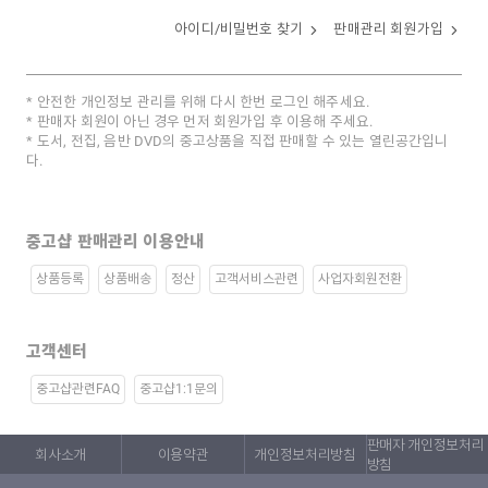
아이디/비밀번호 찾기
판매관리 회원가입
안전한 개인정보 관리를 위해 다시 한번 로그인 해주세요.
판매자 회원이 아닌 경우 먼저 회원가입 후 이용해 주세요.
도서, 전집, 음반 DVD의 중고상품을 직접 판매할 수 있는 열린공간입니
다.
중고샵 판매관리 이용안내
상품등록
상품배송
정산
고객서비스관련
사업자회원전환
고객센터
중고샵관련FAQ
중고샵1:1문의
판매자 개인정보처리
회사소개
이용약관
개인정보처리방침
방침