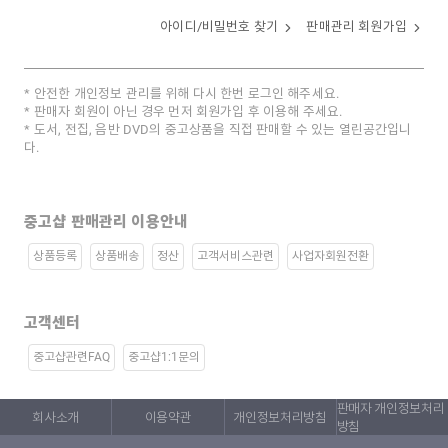
아이디/비밀번호 찾기
판매관리 회원가입
안전한 개인정보 관리를 위해 다시 한번 로그인 해주세요.
판매자 회원이 아닌 경우 먼저 회원가입 후 이용해 주세요.
도서, 전집, 음반 DVD의 중고상품을 직접 판매할 수 있는 열린공간입니
다.
중고샵 판매관리 이용안내
상품등록
상품배송
정산
고객서비스관련
사업자회원전환
고객센터
중고샵관련FAQ
중고샵1:1문의
판매자 개인정보처리
회사소개
이용약관
개인정보처리방침
방침