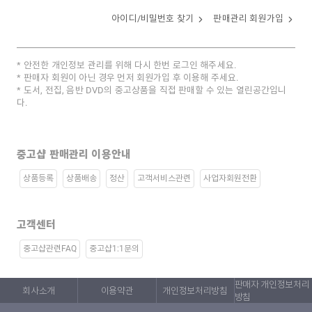
아이디/비밀번호 찾기
판매관리 회원가입
안전한 개인정보 관리를 위해 다시 한번 로그인 해주세요.
판매자 회원이 아닌 경우 먼저 회원가입 후 이용해 주세요.
도서, 전집, 음반 DVD의 중고상품을 직접 판매할 수 있는 열린공간입니
다.
중고샵 판매관리 이용안내
상품등록
상품배송
정산
고객서비스관련
사업자회원전환
고객센터
중고샵관련FAQ
중고샵1:1문의
판매자 개인정보처리
회사소개
이용약관
개인정보처리방침
방침