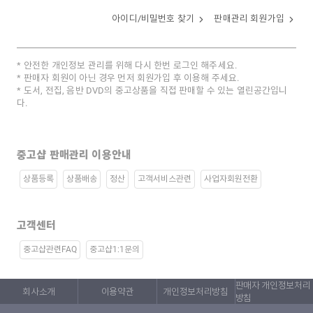
아이디/비밀번호 찾기
판매관리 회원가입
안전한 개인정보 관리를 위해 다시 한번 로그인 해주세요.
판매자 회원이 아닌 경우 먼저 회원가입 후 이용해 주세요.
도서, 전집, 음반 DVD의 중고상품을 직접 판매할 수 있는 열린공간입니
다.
중고샵 판매관리 이용안내
상품등록
상품배송
정산
고객서비스관련
사업자회원전환
고객센터
중고샵관련FAQ
중고샵1:1문의
판매자 개인정보처리
회사소개
이용약관
개인정보처리방침
방침