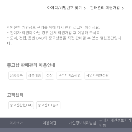
아이디/비밀번호 찾기
판매관리 회원가입
안전한 개인정보 관리를 위해 다시 한번 로그인 해주세요.
판매자 회원이 아닌 경우 먼저 회원가입 후 이용해 주세요.
도서, 전집, 음반 DVD의 중고상품을 직접 판매할 수 있는 열린공간입니
다.
중고샵 판매관리 이용안내
상품등록
상품배송
정산
고객서비스관련
사업자회원전환
고객센터
중고샵관련FAQ
중고샵1:1문의
판매자 개인정보처리
회사소개
이용약관
개인정보처리방침
방침