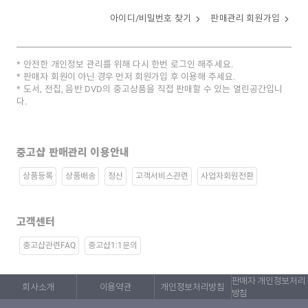
아이디/비밀번호 찾기
판매관리 회원가입
안전한 개인정보 관리를 위해 다시 한번 로그인 해주세요.
판매자 회원이 아닌 경우 먼저 회원가입 후 이용해 주세요.
도서, 전집, 음반 DVD의 중고상품을 직접 판매할 수 있는 열린공간입니
다.
중고샵 판매관리 이용안내
상품등록
상품배송
정산
고객서비스관련
사업자회원전환
고객센터
중고샵관련FAQ
중고샵1:1문의
판매자 개인정보처리
회사소개
이용약관
개인정보처리방침
방침