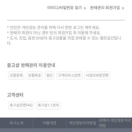
아이디/비밀번호 찾기
판매관리 회원가입
안전한 개인정보 관리를 위해 다시 한번 로그인 해주세요.
판매자 회원이 아닌 경우 먼저 회원가입 후 이용해 주세요.
도서, 전집, 음반 DVD의 중고상품을 직접 판매할 수 있는 열린공간입니
다.
중고샵 판매관리 이용안내
상품등록
상품배송
정산
고객서비스관련
사업자회원전환
고객센터
중고샵관련FAQ
중고샵1:1문의
판매자 개인정보처리
회사소개
이용약관
개인정보처리방침
방침