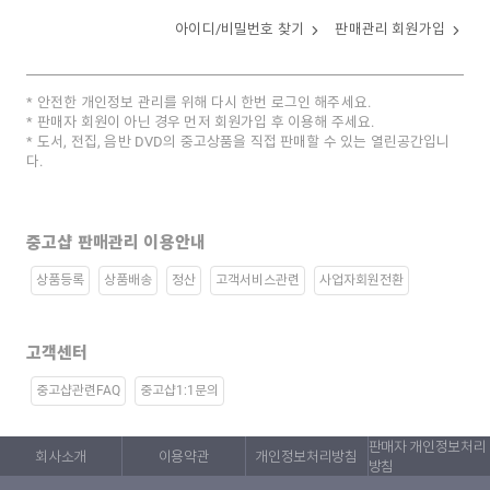
아이디/비밀번호 찾기
판매관리 회원가입
안전한 개인정보 관리를 위해 다시 한번 로그인 해주세요.
판매자 회원이 아닌 경우 먼저 회원가입 후 이용해 주세요.
도서, 전집, 음반 DVD의 중고상품을 직접 판매할 수 있는 열린공간입니
다.
중고샵 판매관리 이용안내
상품등록
상품배송
정산
고객서비스관련
사업자회원전환
고객센터
중고샵관련FAQ
중고샵1:1문의
판매자 개인정보처리
회사소개
이용약관
개인정보처리방침
방침